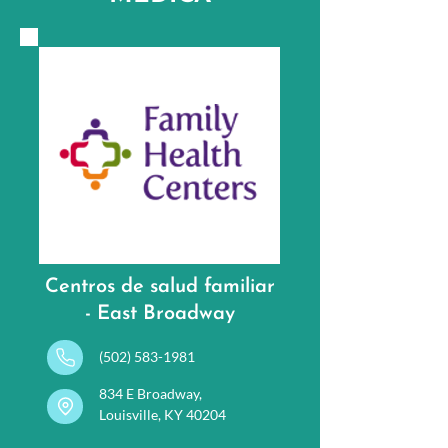
Centros de salud familiar
- East Broadway
(502) 583-1981
834 E Broadway,
Louisville, KY 40204