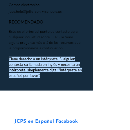
Correo electrónico:
jcps.help@jefferson.kyschools.us
RECOMENDADO
Este es el principal punto de contacto para
cualquier inquietud sobre JCPS, si tiene
alguna pregunta más allá de los recursos que
le proporcionamos a continuación.
Tiene derecho a un intérprete. Si alguien
contesta su llamada en inglés y necesita un
intérprete, simplemente diga: "Intérprete en
español, por favor".
JCPS en Español Facebook