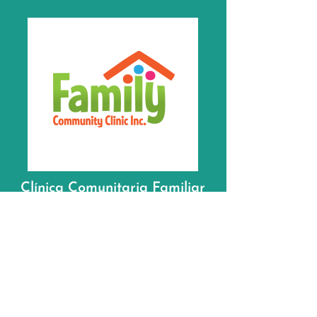
Clínica Comunitaria Familiar
(St. Joseph)
502-384-8444
1420 E Washington Street,
Louisville, KY 40206