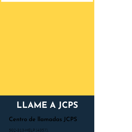
LLAME A JCPS
Centro de llamadas JCPS
502-313-HELP (4357).